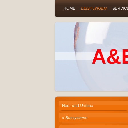
HOME
LEISTUNGEN
SERVIC
A&E
Neu- und Umbau
Bussysteme