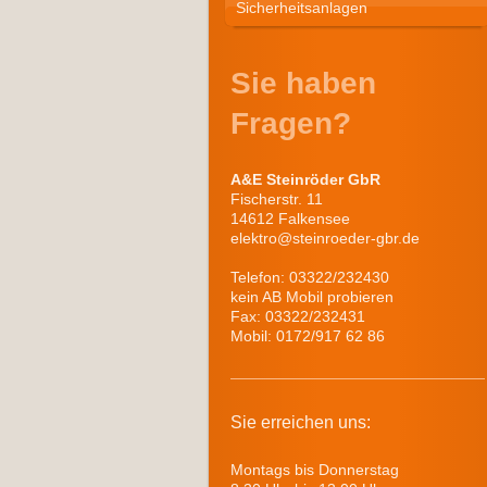
Sicherheitsanlagen
Sie haben
Fragen?
A&E Steinröder GbR
Fischerstr. 11
14612 Falkensee
elektro@steinroeder-gbr.de
Telefon: 03322/232430
kein AB Mobil probieren
Fax: 03322/232431
Mobil: 0172/917 62 86
Sie erreichen uns:
Montags bis Donnerstag