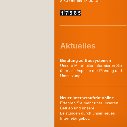
8:30 Uhr bis 13:00 Uhr
Aktuelles
Beratung zu Bussystemen
Unsere Mitarbeiter informieren Sie
über alle Aspekte der Planung und
Umsetzung.
Neuer Internetauftritt online
Erfahren Sie mehr über unseren
Betrieb und unsere
Leistungen durch unser neues
Internetangebot.